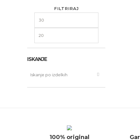
FILTRIRAJ
Min
Max
cena
cena
ISKANJE
100% original
Gar