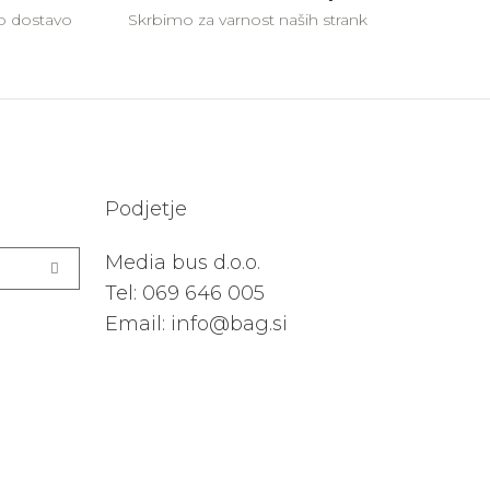
vo dostavo
Skrbimo za varnost naših strank
Podjetje
Media bus d.o.o.
Tel:
069 646 005
Email: info@bag.si