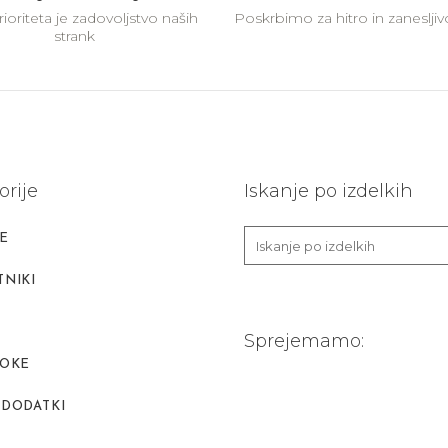
ioriteta je zadovoljstvo naših
Poskrbimo za hitro in zaneslji
strank
orije
Iskanje po izdelkih
E
NIKI
Sprejemamo:
ROKE
 DODATKI