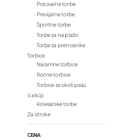
Potovalne torbe
Previjalne torbe
Športne torbe
Torbe za na plažo
Torbe za prenosnike
Torbice
Naramne torbice
Ročne torbice
Torbice za okoli pasu
V akciji
Kolesarske torbe
Za otroke
CENA