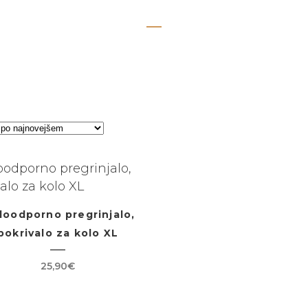
poklrivalo za kolo
Domov
>
poklrivalo za kolo
oodporno pregrinjalo,
pokrivalo za kolo XL
25,90
€