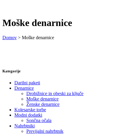
Moške denarnice
Domov
>
Moške denarnice
Kategorije
Darilni paketi
Denarnice
Drobižnice in obeski za ključe
Moške denarnice
Ženske denarnice
Kolesarske torbe
Modni dodatki
Sončna očala
Nahrbtniki
Previjalni nahrbtnik