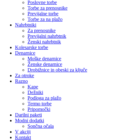
Poslovne torbe
Torbe za prenosnike
Previjalne torbe
Torbe za na plažo
Nahrbtniki
Za prenosnike
Previjalni nahrbtnik
Ženski nahrbtnik
Kolesarske torbe
Denarnice
Moške denarnice
Ženske denarnice
Drobižnice in obeski za ključe
Za otroke
Razno
Kape
Dežniki
Podloga za plažo
Termo torbe
Pripomočki
Darilni paketi
Modni dodatki
Sončna očala
V akciji
Kontakt