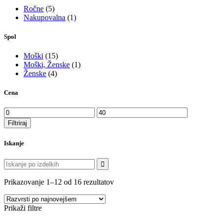
Ročne
(5)
Nakupovalna
(1)
Spol
Moški
(15)
Moški, Ženske
(1)
Ženske
(4)
Cena
Min
Max
cena
cena
Filtriraj
Iskanje
Išči:
Razvrščeno
Prikazovanje 1–12 od 16 rezultatov
po
datumu
Prikaži filtre