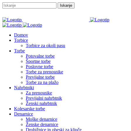
Domov
Torbice
Torbice za okoli pasu
Torbe
Potovalne torbe
Športne torbe
Poslovne torbe
Torbe za prenosnike
Previjalne torbe
Torbe za na plažo
Nahrbtniki
Za prenosnike
Previjalni nahrbtnik
Ženski nahrbtnik
Kolesarske torbe
Denarnice
Moške denarnice
Ženske denarnice
Drobižnice in obeski za ključe