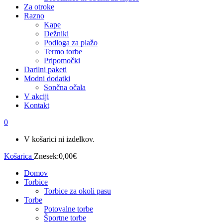
Za otroke
Razno
Kape
Dežniki
Podloga za plažo
Termo torbe
Pripomočki
Darilni paketi
Modni dodatki
Sončna očala
V akciji
Kontakt
0
V košarici ni izdelkov.
Košarica
Znesek:
0,00
€
Domov
Torbice
Torbice za okoli pasu
Torbe
Potovalne torbe
Športne torbe