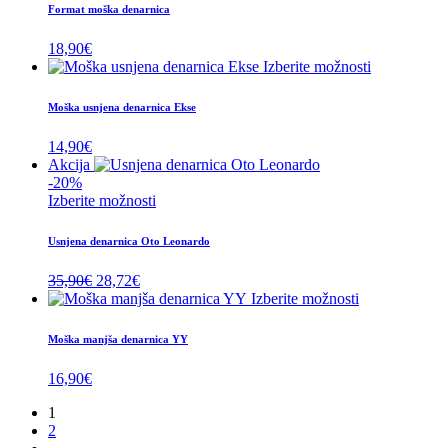
bila:
18,83€.
Format moška denarnica
26,90€.
18,90
€
Izberite možnosti
Moška usnjena denarnica Ekse
14,90
€
Akcija
-20%
Izberite možnosti
Usnjena denarnica Oto Leonardo
Izvirna
Trenutna
35,90
€
28,72
€
cena
cena
Izberite možnosti
je
je:
bila:
28,72€.
Moška manjša denarnica YY
35,90€.
16,90
€
1
2