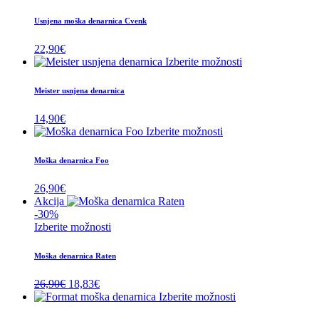
Usnjena moška denarnica Cvenk
22,90
€
Izberite možnosti
Meister usnjena denarnica
14,90
€
Izberite možnosti
Moška denarnica Foo
26,90
€
Akcija
-30%
Izberite možnosti
Moška denarnica Raten
Izvirna
Trenutna
26,90
€
18,83
€
cena
cena
Izberite možnosti
je
je: