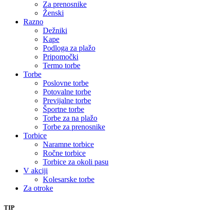
Za prenosnike
Ženski
Razno
Dežniki
Kape
Podloga za plažo
Pripomočki
Termo torbe
Torbe
Poslovne torbe
Potovalne torbe
Previjalne torbe
Športne torbe
Torbe za na plažo
Torbe za prenosnike
Torbice
Naramne torbice
Ročne torbice
Torbice za okoli pasu
V akciji
Kolesarske torbe
Za otroke
TIP