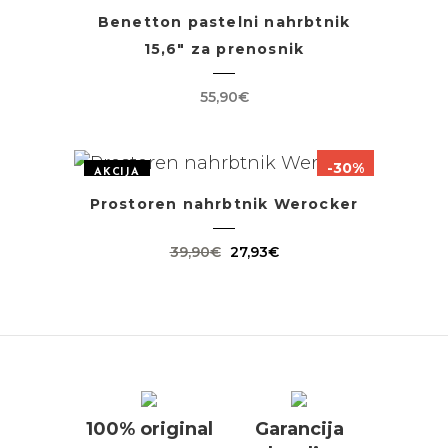
Benetton pastelni nahrbtnik
15,6″ za prenosnik
55,90
€
-30%
AKCIJA
Prostoren nahrbtnik Werocker
Izvirna
Trenutna
39,90
€
27,93
€
cena
cena
je
je:
bila:
27,93€.
39,90€.
100% original
Garancija