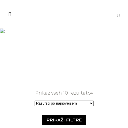
Za prenosnike
Domov
>
Za prenosnike
Razvrščeno
Prikaz vseh 10 rezultatov
po
datumu
PRIKAŽI FILTRE