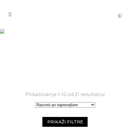
Ženske denarnice
Domov
>
Ženske denarnice
Razvrščen
Prikazovanje 1–12 od 21 rezultatov
po
datumu
PRIKAŽI FILTRE