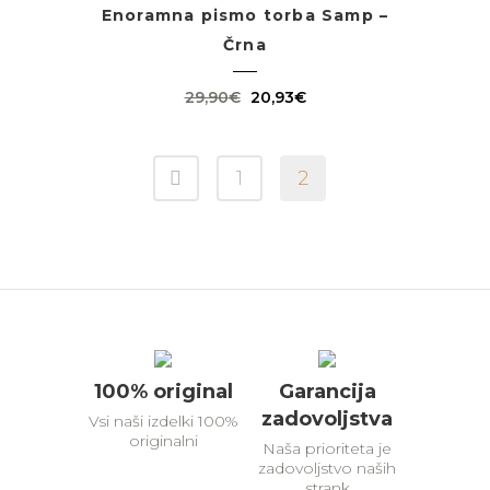
Enoramna pismo torba Samp –
Črna
Izvirna
Trenutna
29,90
€
20,93
€
cena
cena
je
je:
1
2
bila:
20,93€.
29,90€.
100% original
Garancija
zadovoljstva
Vsi naši izdelki 100%
originalni
Naša prioriteta je
zadovoljstvo naših
strank