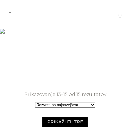
Torbe za prenosnike
Domov
>
Torbe za prenosnike
(Stran 2)
Razvršče
Prikazovanje 13–15 od 15 rezultatov
po
datumu
PRIKAŽI FILTRE