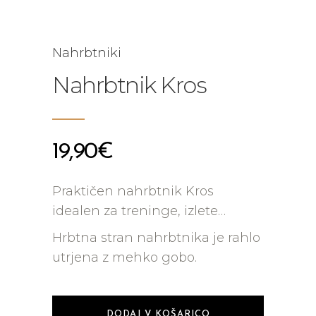
Nahrbtniki
Nahrbtnik Kros
19,90
€
Praktičen nahrbtnik Kros
idealen za treninge, izlete…
Hrbtna stran nahrbtnika je rahlo
utrjena z mehko gobo.
DODAJ V KOŠARICO