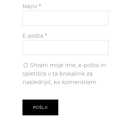
Naziv
*
E-pošta
*
Shrani moje ime, e-pošto in
spletišče v ta brskalnik za
naslednjič, ko komentiram.