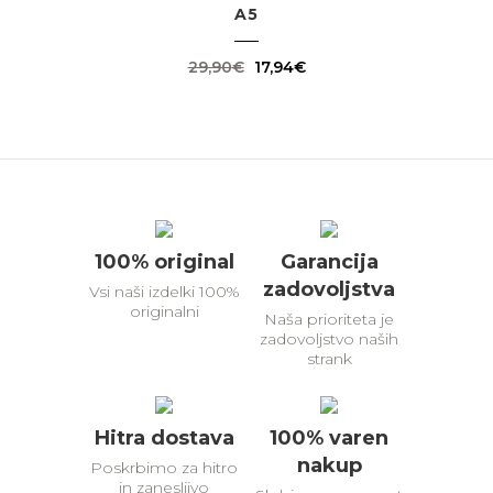
A5
Izvirna
Trenutna
29,90
€
17,94
€
cena
cena
je
je:
bila:
17,94€.
29,90€.
100% original
Garancija
zadovoljstva
Vsi naši izdelki 100%
originalni
Naša prioriteta je
zadovoljstvo naših
strank
Hitra dostava
100% varen
nakup
Poskrbimo za hitro
in zanesljivo