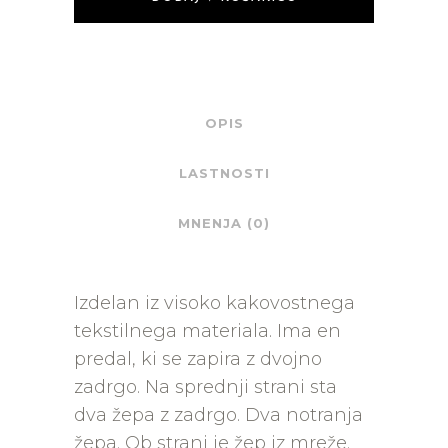
OPIS
LASTNOSTI
MNENJA (0)
Izdelan iz visoko kakovostnega
tekstilnega materiala. Ima en
predal, ki se zapira z dvojno
zadrgo. Na sprednji strani sta
dva žepa z zadrgo. Dva notranja
žepa. Ob strani je žep iz mreže.