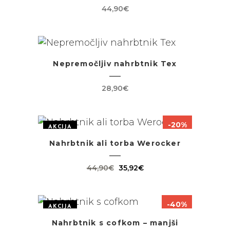
44,90
€
Nepremočljiv nahrbtnik Tex
28,90
€
-20%
AKCIJA
Nahrbtnik ali torba Werocker
Izvirna
Trenutna
44,90
€
35,92
€
cena
cena
je
je:
-40%
bila:
35,92€.
AKCIJA
44,90€.
Nahrbtnik s cofkom – manjši