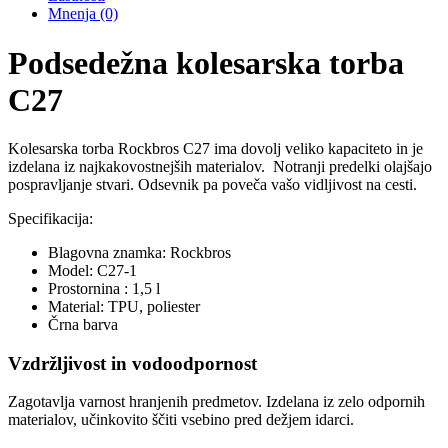
1,5L
Mnenja (0)
količina
Podsedežna kolesarska torba
C27
Kolesarska torba Rockbros C27 ima dovolj veliko kapaciteto in je
izdelana iz najkakovostnejših materialov. Notranji predelki olajšajo
pospravljanje stvari. Odsevnik pa poveča vašo vidljivost na cesti.
Specifikacija:
Blagovna znamka: Rockbros
Model: C27-1
Prostornina : 1,5 l
Material: TPU, poliester
Črna barva
Vzdržljivost in vodoodpornost
Zagotavlja varnost hranjenih predmetov. Izdelana iz zelo odpornih
materialov, učinkovito ščiti vsebino pred dežjem idarci.