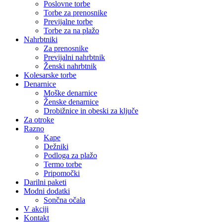
Poslovne torbe
Torbe za prenosnike
Previjalne torbe
Torbe za na plažo
Nahrbtniki
Za prenosnike
Previjalni nahrbtnik
Ženski nahrbtnik
Kolesarske torbe
Denarnice
Moške denarnice
Ženske denarnice
Drobižnice in obeski za ključe
Za otroke
Razno
Kape
Dežniki
Podloga za plažo
Termo torbe
Pripomočki
Darilni paketi
Modni dodatki
Sončna očala
V akciji
Kontakt