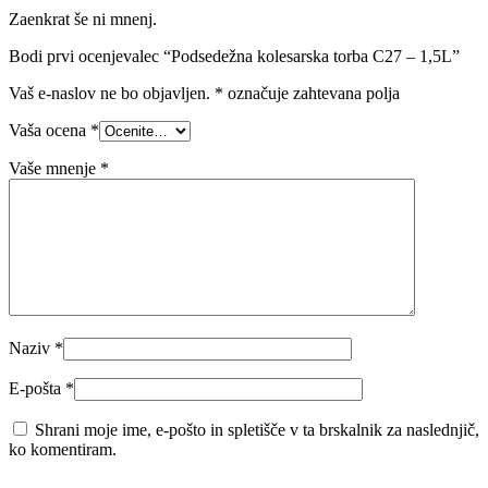
Zaenkrat še ni mnenj.
Bodi prvi ocenjevalec “Podsedežna kolesarska torba C27 – 1,5L”
Vaš e-naslov ne bo objavljen.
*
označuje zahtevana polja
Vaša ocena
*
Vaše mnenje
*
Naziv
*
E-pošta
*
Shrani moje ime, e-pošto in spletišče v ta brskalnik za naslednjič,
ko komentiram.