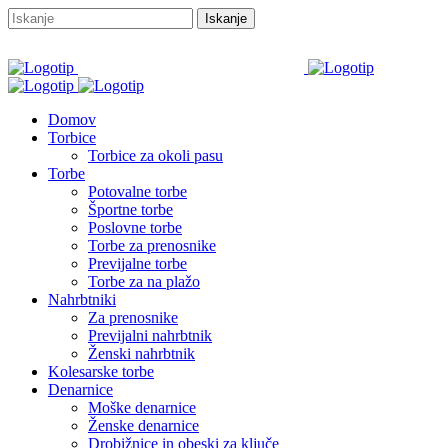
Domov
Torbice
Torbice za okoli pasu
Torbe
Potovalne torbe
Športne torbe
Poslovne torbe
Torbe za prenosnike
Previjalne torbe
Torbe za na plažo
Nahrbtniki
Za prenosnike
Previjalni nahrbtnik
Ženski nahrbtnik
Kolesarske torbe
Denarnice
Moške denarnice
Ženske denarnice
Drobižnice in obeski za ključe