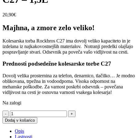
20,90
€
Majhna, a zmore zelo veliko!
Kolesarska torba Rockbros C27 ima dovolj veliko kapaciteto in je
izdelana iz najkakovostnejših materialov. Notranji predelki olajšajo
pospravljanje stvari. Odsevnik pa poveča vašo vidljivost na cesti.
Prednosti podsedežne kolesarske torbe C27
Dovolj velika prosternina za telefon, denarnico, tlačilko… Je modno
oblikovana, trpežna in vodoodporna. Visoka odpornost na
mehanske poškodbe. Za varnost poskrbi odsevnik – povečana
vidljivost na cesti je osnovna varnosti vsakega kolesarja!
Na zalogi
Podsedežna
kolesarska
Dodaj v košarico
torba
C27
Opis
-
Lastnosti