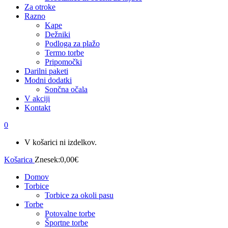
Za otroke
Razno
Kape
Dežniki
Podloga za plažo
Termo torbe
Pripomočki
Darilni paketi
Modni dodatki
Sončna očala
V akciji
Kontakt
0
V košarici ni izdelkov.
Košarica
Znesek:
0,00
€
Domov
Torbice
Torbice za okoli pasu
Torbe
Potovalne torbe
Športne torbe