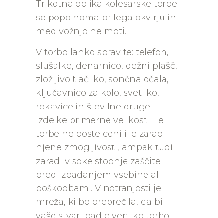
Trikotna oblika kolesarske torbe
se popolnoma prilega okvirju in
med vožnjo ne moti.
V torbo lahko spravite: telefon,
slušalke, denarnico, dežni plašč,
zložljivo tlačilko, sončna očala,
ključavnico za kolo, svetilko,
rokavice in številne druge
izdelke primerne velikosti. Te
torbe ne boste cenili le zaradi
njene zmogljivosti, ampak tudi
zaradi visoke stopnje zaščite
pred izpadanjem vsebine ali
poškodbami. V notranjosti je
mreža, ki bo preprečila, da bi
vaše stvari padle ven, ko torbo