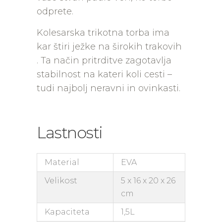
odprete.
Kolesarska trikotna torba ima
kar štiri ježke na širokih trakovih
. Ta način pritrditve zagotavlja
stabilnost na kateri koli cesti –
tudi najbolj neravni in ovinkasti.
Lastnosti
Material
EVA
Velikost
5 x 16 x 20 x 26
cm
Kapaciteta
1,5L