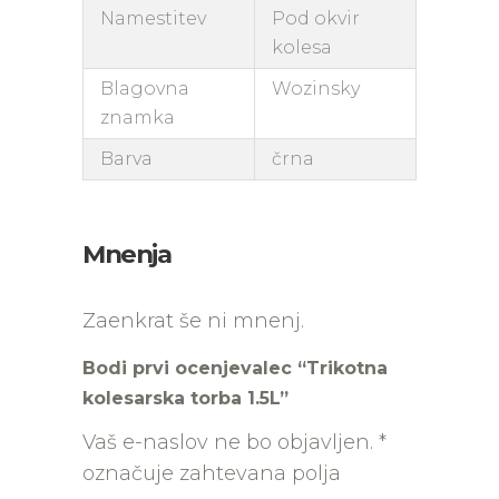
Namestitev
Pod okvir
kolesa
Blagovna
Wozinsky
znamka
Barva
črna
Mnenja
Zaenkrat še ni mnenj.
Bodi prvi ocenjevalec “Trikotna
kolesarska torba 1.5L”
Vaš e-naslov ne bo objavljen.
*
označuje zahtevana polja