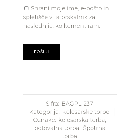
Shrani moje ime, e-pošto in
spletišče v ta brskalnik za
naslednjič, ko komentiram.
Šifra:
BAGPL-237
Kategorija:
Kolesarske torbe
Oznake:
kolesarska torba
,
potovalna torba
,
Špotrna
torba