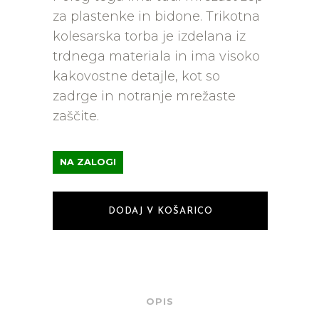
za plastenke in bidone. Trikotna
kolesarska torba je izdelana iz
trdnega materiala in ima visoko
kakovostne detajle, kot so
zadrge in notranje mrežaste
zaščite.
NA ZALOGI
DODAJ V KOŠARICO
OPIS