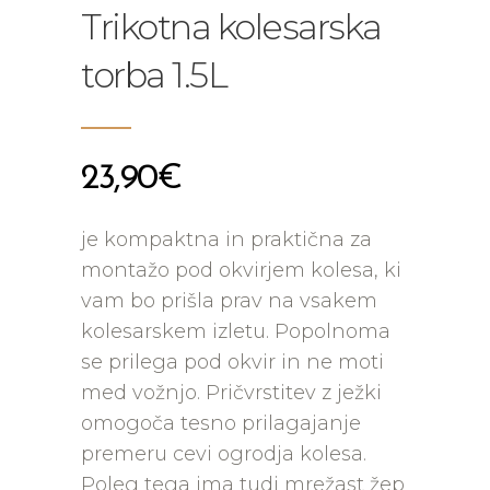
Trikotna kolesarska
torba 1.5L
23,90
€
je kompaktna in praktična za
montažo pod okvirjem kolesa, ki
vam bo prišla prav na vsakem
kolesarskem izletu. Popolnoma
se prilega pod okvir in ne moti
med vožnjo. Pričvrstitev z ježki
omogoča tesno prilagajanje
premeru cevi ogrodja kolesa.
Poleg tega ima tudi mrežast žep