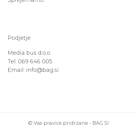
Sprejemamo:
Podjetje
Media bus d.o.o.
Tel:
069 646 005
Email: info@bag.si
© Vse pravice pridrzane -
BAG.SI
.